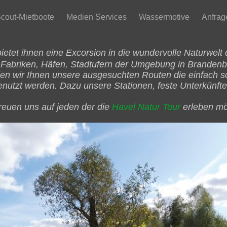
cout-Mietboote
Medien Services
Wassermotive
Anfrag
bietet ihnen eine Excorsion in die wundervolle Naturwelt
 Fabriken, Häfen, Stadtufern der Umgebung in Brandenbu
n wir Ihnen unsere ausgesuchten Routen die einfach sch
enutzt werden. Dazu unsere Stationen, feste Unterkünft
freuen uns auf jeden der die
Havel Natur Tour
erleben mö